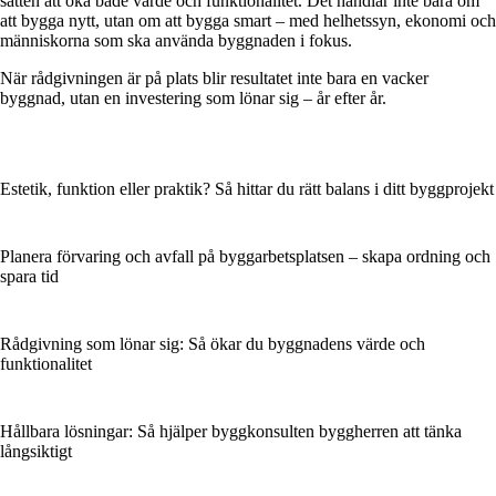
sätten att öka både värde och funktionalitet. Det handlar inte bara om
att bygga nytt, utan om att bygga smart – med helhetssyn, ekonomi och
människorna som ska använda byggnaden i fokus.
När rådgivningen är på plats blir resultatet inte bara en vacker
byggnad, utan en investering som lönar sig – år efter år.
Estetik, funktion eller praktik? Så hittar du rätt balans i ditt byggprojekt
Planera förvaring och avfall på byggarbetsplatsen – skapa ordning och
spara tid
Rådgivning som lönar sig: Så ökar du byggnadens värde och
funktionalitet
Hållbara lösningar: Så hjälper byggkonsulten byggherren att tänka
långsiktigt