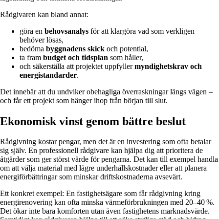
Rådgivaren kan bland annat:
göra en
behovsanalys
för att klargöra vad som verkligen
behöver lösas,
bedöma
byggnadens skick
och potential,
ta fram
budget och tidsplan
som håller,
och säkerställa att projektet uppfyller
myndighetskrav och
energistandarder
.
Det innebär att du undviker obehagliga överraskningar längs vägen –
och får ett projekt som hänger ihop från början till slut.
Ekonomisk vinst genom bättre beslut
Rådgivning kostar pengar, men det är en investering som ofta betalar
sig själv. En professionell rådgivare kan hjälpa dig att prioritera de
åtgärder som ger störst värde för pengarna. Det kan till exempel handla
om att välja material med lägre underhållskostnader eller att planera
energiförbättringar som minskar driftskostnaderna avsevärt.
Ett konkret exempel: En fastighetsägare som får rådgivning kring
energirenovering kan ofta minska värmeförbrukningen med 20–40 %.
Det ökar inte bara komforten utan även fastighetens marknadsvärde.