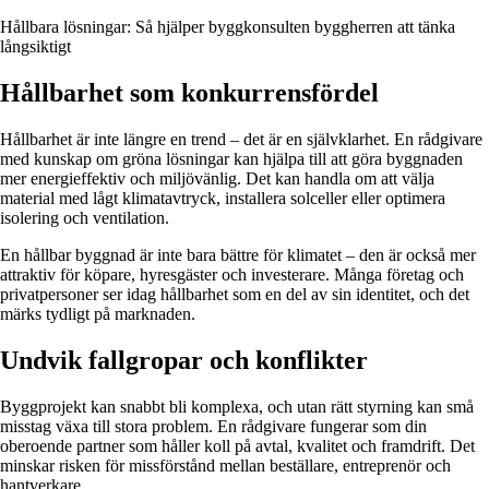
Hållbara lösningar: Så hjälper byggkonsulten byggherren att tänka
långsiktigt
Hållbarhet som konkurrensfördel
Hållbarhet är inte längre en trend – det är en självklarhet. En rådgivare
med kunskap om gröna lösningar kan hjälpa till att göra byggnaden
mer energieffektiv och miljövänlig. Det kan handla om att välja
material med lågt klimatavtryck, installera solceller eller optimera
isolering och ventilation.
En hållbar byggnad är inte bara bättre för klimatet – den är också mer
attraktiv för köpare, hyresgäster och investerare. Många företag och
privatpersoner ser idag hållbarhet som en del av sin identitet, och det
märks tydligt på marknaden.
Undvik fallgropar och konflikter
Byggprojekt kan snabbt bli komplexa, och utan rätt styrning kan små
misstag växa till stora problem. En rådgivare fungerar som din
oberoende partner som håller koll på avtal, kvalitet och framdrift. Det
minskar risken för missförstånd mellan beställare, entreprenör och
hantverkare.