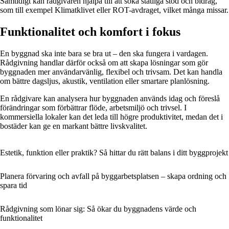
Samtidigt kan rådgivaren hjälpa till att söka statliga stöd och bidrag,
som till exempel Klimatklivet eller ROT-avdraget, vilket många missar.
Funktionalitet och komfort i fokus
En byggnad ska inte bara se bra ut – den ska fungera i vardagen.
Rådgivning handlar därför också om att skapa lösningar som gör
byggnaden mer användarvänlig, flexibel och trivsam. Det kan handla
om bättre dagsljus, akustik, ventilation eller smartare planlösning.
En rådgivare kan analysera hur byggnaden används idag och föreslå
förändringar som förbättrar flöde, arbetsmiljö och trivsel. I
kommersiella lokaler kan det leda till högre produktivitet, medan det i
bostäder kan ge en markant bättre livskvalitet.
Estetik, funktion eller praktik? Så hittar du rätt balans i ditt byggprojekt
Planera förvaring och avfall på byggarbetsplatsen – skapa ordning och
spara tid
Rådgivning som lönar sig: Så ökar du byggnadens värde och
funktionalitet