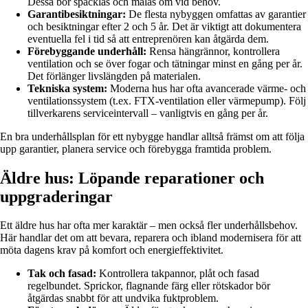
Dessa bör spacklas och målas om vid behov.
Garantibesiktningar:
De flesta nybyggen omfattas av garantier
och besiktningar efter 2 och 5 år. Det är viktigt att dokumentera
eventuella fel i tid så att entreprenören kan åtgärda dem.
Förebyggande underhåll:
Rensa hängrännor, kontrollera
ventilation och se över fogar och tätningar minst en gång per år.
Det förlänger livslängden på materialen.
Tekniska system:
Moderna hus har ofta avancerade värme- och
ventilationssystem (t.ex. FTX-ventilation eller värmepump). Följ
tillverkarens serviceintervall – vanligtvis en gång per år.
En bra underhållsplan för ett nybygge handlar alltså främst om att följa
upp garantier, planera service och förebygga framtida problem.
Äldre hus: Löpande reparationer och
uppgraderingar
Ett äldre hus har ofta mer karaktär – men också fler underhållsbehov.
Här handlar det om att bevara, reparera och ibland modernisera för att
möta dagens krav på komfort och energieffektivitet.
Tak och fasad:
Kontrollera takpannor, plåt och fasad
regelbundet. Sprickor, flagnande färg eller rötskador bör
åtgärdas snabbt för att undvika fuktproblem.