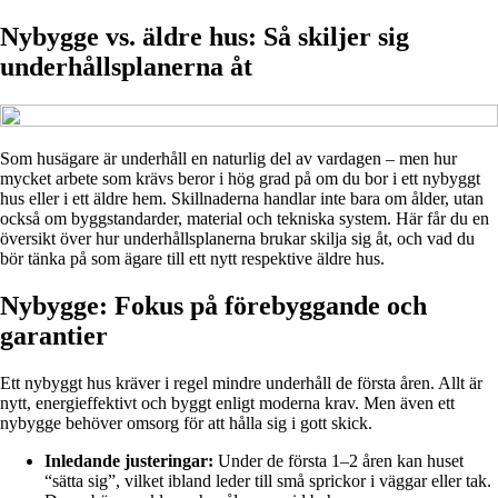
Nybygge vs. äldre hus: Så skiljer sig
underhållsplanerna åt
Som husägare är underhåll en naturlig del av vardagen – men hur
mycket arbete som krävs beror i hög grad på om du bor i ett nybyggt
hus eller i ett äldre hem. Skillnaderna handlar inte bara om ålder, utan
också om byggstandarder, material och tekniska system. Här får du en
översikt över hur underhållsplanerna brukar skilja sig åt, och vad du
bör tänka på som ägare till ett nytt respektive äldre hus.
Nybygge: Fokus på förebyggande och
garantier
Ett nybyggt hus kräver i regel mindre underhåll de första åren. Allt är
nytt, energieffektivt och byggt enligt moderna krav. Men även ett
nybygge behöver omsorg för att hålla sig i gott skick.
Inledande justeringar:
Under de första 1–2 åren kan huset
“sätta sig”, vilket ibland leder till små sprickor i väggar eller tak.