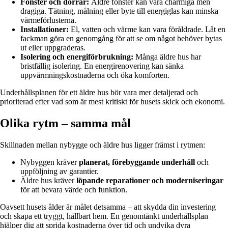
Fönster och dörrar:
Äldre fönster kan vara charmiga men
dragiga. Tätning, målning eller byte till energiglas kan minska
värmeförlusterna.
Installationer:
El, vatten och värme kan vara föråldrade. Låt en
fackman göra en genomgång för att se om något behöver bytas
ut eller uppgraderas.
Isolering och energiförbrukning:
Många äldre hus har
bristfällig isolering. En energirenovering kan sänka
uppvärmningskostnaderna och öka komforten.
Underhållsplanen för ett äldre hus bör vara mer detaljerad och
prioriterad efter vad som är mest kritiskt för husets skick och ekonomi.
Olika rytm – samma mål
Skillnaden mellan nybygge och äldre hus ligger främst i rytmen:
Nybyggen kräver
planerat, förebyggande underhåll
och
uppföljning av garantier.
Äldre hus kräver
löpande reparationer och moderniseringar
för att bevara värde och funktion.
Oavsett husets ålder är målet detsamma – att skydda din investering
och skapa ett tryggt, hållbart hem. En genomtänkt underhållsplan
hjälper dig att sprida kostnaderna över tid och undvika dyra