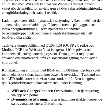
är utrustad med WiFi och kan nås via Webasto ChargeConnect,
vilket gör det möjligt för användaren att övervaka laddningshistorik,
energiförbrukning och status i realtid.
Laddningsboxen stöder dynamisk laststyrning, vilket innebär att den
automatiskt justerar laddningseffekten beroende på byggnadens
totala energiförbrukning. Detta hjälper till att undvika
belastningstoppar och optimerar energiförbrukningen utan att
behöva utöka elnätet.
Tack vare kompatibilitet med OCPP 1.6J (OCPP 2.0 redo) och
Modbus TCP kan Webasto Next integreras i både privata och
kommersiella energihanteringssystem. Detta gör det möjligt att
använda överskottsenergi från en solcellsanläggning för att ladda
elfordonet.
Konstruktionen är robust med IP54- och IK08-klassning för skydd
mot mekaniska stötar. Laddningsboxen är utvecklad i Tyskland och
har LED-indikatorer som visar status under drift. Den integrerade
typ B-jordfelsbrytaren ökar säkerheten under laddning.
WiFi och ChargeConnect:
Övervakning och fjärrstyrning
via app och portal.
Dynamisk laststyrning:
Justerar laddningseffekten beroende
på byggnadens energiförbrukning.