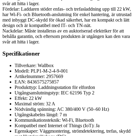
svår att hitta i lager.
Fördelar: Laddaren stöder enfas- och trefasladdning upp till 22 kW,
har Wi-Fi- och Bluetooth-anslutning för enkel hantering, är utrustad
med inbyggt DC-skydd för ökad säkerhet, har en kompakt och lätt
design och är kompatibel med IT- och TN-nät.
Nackdelar: Måste installeras av en auktoriserad elektriker för att
behålla garantin, och eftersom produkten är utgången kan den vara
svår att hitta i lager.
Specifikationer
Tillverkare: Wallbox
Modell: PLP1-M-2-4-9-001
Artikelnummer: 2957669
EAN: 8436575275857
Produkttyp: Laddningsstation för elfordon
Utgångsanslutningstyp: IEC 62196 Typ 2
Effekt: 22 kW
Maximal ström: 32 A
Nödvändig spänning: AC 380/400 V (50–60 Hz)
Utgångskabelns längd: 7 m
Kommunikationsteknik: Wi-Fi, Bluetooth
Kompatibel med Internet of Things (IoT): Ja
Egenskaper: Väggmontering, strömdetektering, trefas, skydd