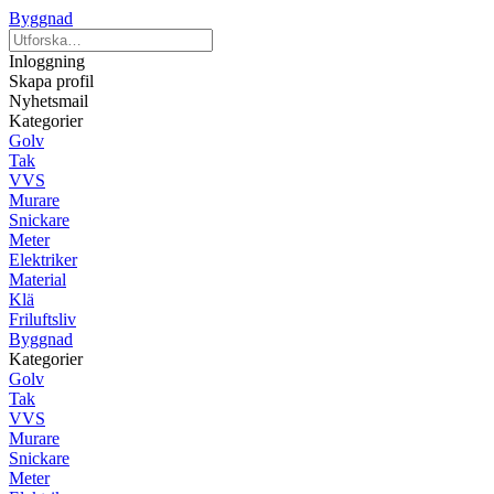
Byggnad
Inloggning
Skapa profil
Nyhetsmail
Kategorier
Golv
Tak
VVS
Murare
Snickare
Meter
Elektriker
Material
Klä
Friluftsliv
Byggnad
Kategorier
Golv
Tak
VVS
Murare
Snickare
Meter