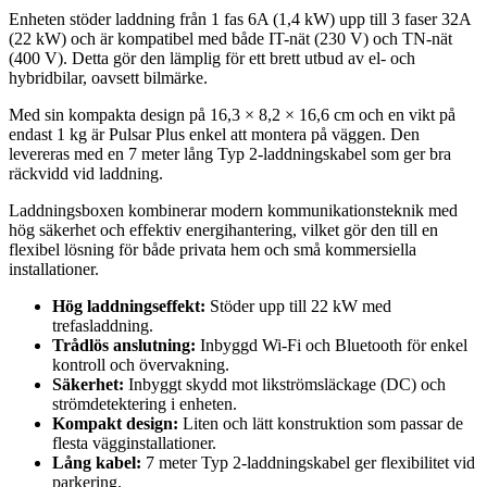
Enheten stöder laddning från 1 fas 6A (1,4 kW) upp till 3 faser 32A
(22 kW) och är kompatibel med både IT-nät (230 V) och TN-nät
(400 V). Detta gör den lämplig för ett brett utbud av el- och
hybridbilar, oavsett bilmärke.
Med sin kompakta design på 16,3 × 8,2 × 16,6 cm och en vikt på
endast 1 kg är Pulsar Plus enkel att montera på väggen. Den
levereras med en 7 meter lång Typ 2-laddningskabel som ger bra
räckvidd vid laddning.
Laddningsboxen kombinerar modern kommunikationsteknik med
hög säkerhet och effektiv energihantering, vilket gör den till en
flexibel lösning för både privata hem och små kommersiella
installationer.
Hög laddningseffekt:
Stöder upp till 22 kW med
trefasladdning.
Trådlös anslutning:
Inbyggd Wi-Fi och Bluetooth för enkel
kontroll och övervakning.
Säkerhet:
Inbyggt skydd mot likströmsläckage (DC) och
strömdetektering i enheten.
Kompakt design:
Liten och lätt konstruktion som passar de
flesta vägginstallationer.
Lång kabel:
7 meter Typ 2-laddningskabel ger flexibilitet vid
parkering.