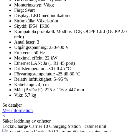
Monteringstyp: Vägg
Färg: Svart
Display: LED med indikatorer
Strömkälla: Växelström
Skydd: IP54, IK08
Kompatibla protokoll: Modbus TCP, OCPP 1.6 J (OCPP 2.0
redo)
Antal faser: 3
Utgångsspänning: 230/400 V
Frekvens: 50 Hz
Maximal effekt: 22 kW
Ethernet LAN: Ja (1 RJ-45-port)
Driftstemperatur: -30 till 45 °C
Förvaringstemperatur: -25 till 80 °C
Relativ luftfuktighet: 5–95 %
Kabellängd: 4,5 m
Mått (B×D×H): 225 × 116 × 447 mm
Vikt: 5,7 kg
Se detaljer
Mer information
3
Säker laddning av enheter
LocknCharge Carrier 10 Charging Station - cabinet unit