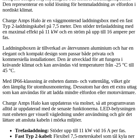
Den representerar en solid lösning för hemmaladdning av elfordon i
nordiskt klimat.
Charge Amps Halo är en väggmonterad laddningsbox med en fast
Typ 2-laddningskabel på 7,5 meter. Den stöder trefasladdning med
en maximal effekt på 11 kW och en ström på upp till 16 ampere per
fas.
Laddningsboxen är tillverkad av återvunnen aluminium och har en
elegant och kompakt design som passar både privata och
kommersiella installationer. Den är utvecklad för att fungera i
krävande klimat och kan användas vid temperaturer från -25 °C till
45 °C.
Med IP66-klassning är enheten damm- och vattentålig, vilket gör
den lämplig för utomhusmontering. Dessutom har den ett extra uttag
som kan användas för att ladda mindre elfordon eller motorvärmare.
Charge Amps Halo kan uppdateras via molnet, så att programvaran
alltid är uppdaterad med de senaste funktionerna. LED-belysningen
runt enheten ger visuell vägledning under användning och gör det
lättare att ansluta kabeln i mörka miljöer.
Trefasladdning:
Stöder upp till 11 kW vid 16 A per fas.
Fast Typ 2-kabel:
Flexibel 7,5-meterskabel som tål kyla ner