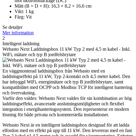
mot likströmsläckage (DC)
Mått (B × D × H): 16,3 × 8,2 × 16,6 cm
Vikt: 1 kg
Färg: Vit
Se detaljer
Mer information
2
Intelligent laddning
Webasto Next Laddningsbox 11 kW Typ 2 med 4,5 m kabel - Inkl.
WiFi, mätare och typ B jordfelsbrytare
En väggmonterad laddningsbox från Webasto med en
laddningseffekt på 11 kW, Typ 2-kontakt och 4,5 meter kabel. Den
har inbyggd WiFi, energimätare och typ B jordfelsbrytare, samt
kompatibilitet med OCPP och Modbus TCP för intelligent hantering
och övervakning.
Varför den valdes: Webasto Next valdes för sin kombination av hög
laddningseffekt, avancerade anslutningsmöjligheter och flexibel
integration i energihanteringssystem. Den representerar en modern
lösning för både privata och kommersiella installationer.
Webasto Next är en intelligent laddningsbox designad för att ladda
elfordon med en effekt på upp till 11 kW. Den levereras med en fast
Typ 2-kabel på 4,5 meter och är avsedd för väggmontering. Enheten