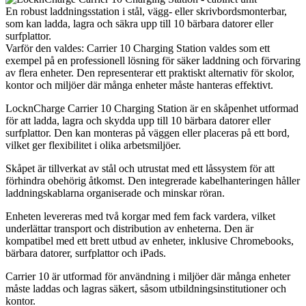
En robust laddningsstation i stål, vägg- eller skrivbordsmonterbar,
som kan ladda, lagra och säkra upp till 10 bärbara datorer eller
surfplattor.
Varför den valdes: Carrier 10 Charging Station valdes som ett
exempel på en professionell lösning för säker laddning och förvaring
av flera enheter. Den representerar ett praktiskt alternativ för skolor,
kontor och miljöer där många enheter måste hanteras effektivt.
LocknCharge Carrier 10 Charging Station är en skåpenhet utformad
för att ladda, lagra och skydda upp till 10 bärbara datorer eller
surfplattor. Den kan monteras på väggen eller placeras på ett bord,
vilket ger flexibilitet i olika arbetsmiljöer.
Skåpet är tillverkat av stål och utrustat med ett låssystem för att
förhindra obehörig åtkomst. Den integrerade kabelhanteringen håller
laddningskablarna organiserade och minskar röran.
Enheten levereras med två korgar med fem fack vardera, vilket
underlättar transport och distribution av enheterna. Den är
kompatibel med ett brett utbud av enheter, inklusive Chromebooks,
bärbara datorer, surfplattor och iPads.
Carrier 10 är utformad för användning i miljöer där många enheter
måste laddas och lagras säkert, såsom utbildningsinstitutioner och
kontor.