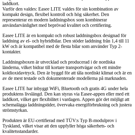
laddkort.
Varför den valdes: Easee LITE valdes för sin kombination av
kompakt design, flexibel kontroll och hög säkerhet. Den
representerar en modern laddningsbox som kombinerar
användarvänlighet med beprövad kvalitet och certifiering.
Easee LITE är en kompakt och robust laddningsbox designad för
laddning av el- och hybridbilar. Den stöder laddning från 1,4 till 11
kW och är kompatibel med de flesta bilar som använder Typ 2-
kontakter.
Laddningsboxen är utvecklad och producerad i de nordiska
länderna, vilket bidrar till kortare transportvägar och ett mindre
koldioxidavtryck. Den är byggd för att tåla nordiskt klimat och är en
av de mest testade och dokumenterade modellerna på marknaden.
Easee LITE har inbyggt WiFi, Bluetooth och gratis 4G under hela
produktens livslängd. Den kan styras via Easee-appen eller med ett
laddkort, vilket ger flexibilitet i vardagen. Appen gör det möjligt att
schemalägga laddningstider, övervaka energiförbrukning och justera
strömstyrkan.
Produkten är EU-certifierad med TÜV:s Typ B-modulprov i
Tyskland, vilket visar att den uppfyller höga säkerhets- och
kvalitetsstandarder.