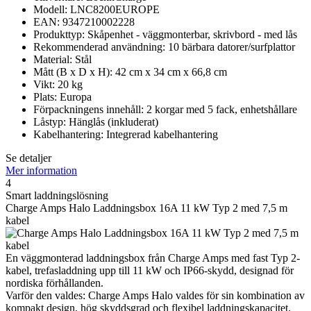
Modell: LNC8200EUROPE
EAN: 9347210002228
Produkttyp: Skåpenhet - väggmonterbar, skrivbord - med lås
Rekommenderad användning: 10 bärbara datorer/surfplattor
Material: Stål
Mått (B x D x H): 42 cm x 34 cm x 66,8 cm
Vikt: 20 kg
Plats: Europa
Förpackningens innehåll: 2 korgar med 5 fack, enhetshållare
Låstyp: Hänglås (inkluderat)
Kabelhantering: Integrerad kabelhantering
Se detaljer
Mer information
4
Smart laddningslösning
Charge Amps Halo Laddningsbox 16A 11 kW Typ 2 med 7,5 m
kabel
En väggmonterad laddningsbox från Charge Amps med fast Typ 2-
kabel, trefasladdning upp till 11 kW och IP66-skydd, designad för
nordiska förhållanden.
Varför den valdes: Charge Amps Halo valdes för sin kombination av
kompakt design, hög skyddsgrad och flexibel laddningskapacitet.