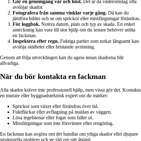
Gör en genomgång vår och höst.
Det är då väderomslag ofta
avslöjar skador.
Fotografera från samma vinklar varje gång.
Då kan du
jämföra bilder och se om sprickor eller missfärgningar förändras.
För loggbok.
Notera datum, plats och typ av skada. En enkel
anteckning kan vara till stor hjälp om du senare behöver anlita
en fackman.
Inspektera efter regn.
Fuktiga partier som torkar långsamt kan
avslöja otätheter eller bristande avrinning.
Genom att följa utvecklingen kan du agera innan skadorna blir
allvarliga.
När du bör kontakta en fackman
Alla skador kräver inte professionell hjälp, men vissa gör det. Kontakta
en murare eller byggnadsteknisk expert om du märker:
Sprickor som växer eller förändras över tid.
Fuktfläckar eller avflagning på insidan av väggen.
Lösa tegelstenar eller fogar som faller ut.
Missfärgningar som inte försvinner efter rengöring.
En fackman kan avgöra om det handlar om ytliga skador eller djupare
strukturella problem och ge råd om rätt åtgärd.