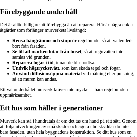
Förebyggande underhåll
Det är alltid billigare att förebygga än att reparera. Här är några enkla
åtgärder som förlänger murverkets livslängd:
Rensa hängrännor och stuprör
regelbundet så att vatten leds
bort från fasaden.
Se till att marken lutar från huset
, så att regnvatten inte
samlas vid grunden.
Reparera fogar i tid
, innan de blir porösa.
Undvik högtryckstvätt
, som kan skada tegel och fogar.
Använd diffusionsöppna material
vid målning eller putsning,
så att muren kan andas.
Ett väl underhållet murverk kräver inte mycket – bara regelbunden
uppmärksamhet.
Ett hus som håller i generationer
Murverk kan stå i hundratals år om det tas om hand på rätt sätt. Genom
att följa utvecklingen av små skador och agera i tid skyddar du inte
bara fasaden, utan hela byggnadens konstruktion. Se ditt hus som en