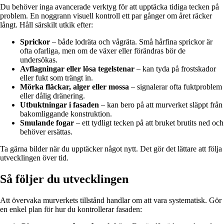
Du behöver inga avancerade verktyg för att upptäcka tidiga tecken på
problem. En noggrann visuell kontroll ett par gånger om året räcker
långt. Håll särskilt utkik efter:
Sprickor
– både lodräta och vågräta. Små hårfina sprickor är
ofta ofarliga, men om de växer eller förändras bör de
undersökas.
Avflagningar eller lösa tegelstenar
– kan tyda på frostskador
eller fukt som trängt in.
Mörka fläckar, alger eller mossa
– signalerar ofta fuktproblem
eller dålig dränering.
Utbuktningar i fasaden
– kan bero på att murverket släppt från
bakomliggande konstruktion.
Smulande fogar
– ett tydligt tecken på att bruket brutits ned och
behöver ersättas.
Ta gärna bilder när du upptäcker något nytt. Det gör det lättare att följa
utvecklingen över tid.
Så följer du utvecklingen
Att övervaka murverkets tillstånd handlar om att vara systematisk. Gör
en enkel plan för hur du kontrollerar fasaden: