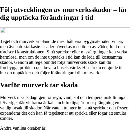
Följ utvecklingen av murverksskador – lär
dig upptäcka förändringar i tid
Tegel och murverk är bland de mest hållbara byggmaterialen vi har,
men även de starkaste fasader påverkas med tiden av väder, fukt och
rörelser i konstruktionen. Små sprickor eller missfärgningar kan verka
harmlösa, men om de inte upptäcks i tid kan de leda till kostsamma
skador. Genom att regelbundet följa murverkets skick kan du
förebygga problem och bevara husets värde. Här får du en guide till
hur du upptäcker och följer förändringar i ditt murverk.
Varför murverk tar skada
Murverk utsätts dagligen för regn, vind, sol och temperaturskiftningar.
I Sverige, där vintrarna är kalla och fuktiga, är frostsprängning en
vanlig orsak till skador. När vatten tränger in i små sprickor och fryser,
expanderar det och kan få tegelstenar att spricka eller fogar att smulas
sönder.
Andra vanliga orsaker är: